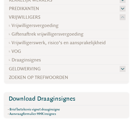
KERKELIJK WERKERS
PREDIKANTEN
VRIJWILLIGERS
Vrijwilligersvergoeding
Giftenaftrek vrijwilligersvergoeding
Vrijwilligerswerk, risico’s en aansprakelijkheid
VOG
Draaginsignes
GELDWERVING
ZOEKEN OP TREFWOORDEN
Download Draaginsignes
-
Brief betekenis vignet draaginsigne
-
Aanvraagformulier HHK insignes