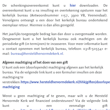
De schenkingsovereenkomst kunt u
hier
downloaden. De
overeenkomst kunt u na invulling en overtekening opsturen naar het
kerkelijk bureau (Antwoordnummer 1157, 3900 VB, Veenendaal).
Vervolgens ontvangt u een door het kerkelijk bureau ondertekend
exemplaar retour. Hiermee is dan alles geregeld.
Het jaarlijks toegezegde bedrag kan dan door u overgemaakt worden.
Desgewenst kunt u het kerkelijk bureau ook machtigen om de
periodieke gift (in termijnen) te incasseren. Voor meer informatie kunt
u contact opnemen met kerkelijk bureau, telefoon: 0318-505541 e-
mail:
bureau@hersteldhervormdekerk.nl
.
Afgeven machtiging of het doen van een gift
U kunt ook een (doorlopende) machtiging afgeven aan het kerkelijk
bureau. Via de volgende link kunt u een formulier invullen om deze
machtiging te
verstrekken:
https://www.hersteldhervormdekerk.nl/hhk/giften/doorlop
machtiging
Wenst u geen machtiging af te geven, maar wilt u de Hersteld
Hervormde Kerk wel financieel ondersteunen? Via de volgende link
kunt u een eenmalige gift