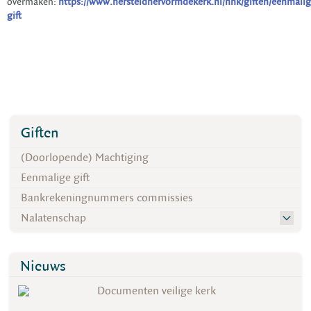
overmaken:
https://www.hersteldhervormdekerk.nl/hhk/giften/eenmalig
gift
Giften
(Doorlopende) Machtiging
Eenmalige gift
Bankrekeningnummers commissies
Nalatenschap
Nieuws
Documenten veilige kerk