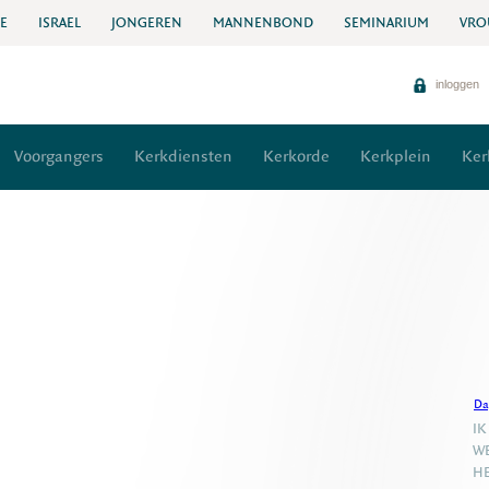
IE
ISRAEL
JONGEREN
MANNENBOND
SEMINARIUM
VRO
inloggen
Voorgangers
Kerkdiensten
Kerkorde
Kerkplein
Ker
Da
IK
WE
HE