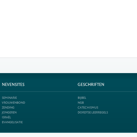
NEVENSITES
GESCHRIFTEN
SEMINARIE
BIJBEL
VROUWENBOND
NGB
ZENDING
CATECHISMUS
JONGEREN
DORDTSE LEERREGELS
ISRAËL
EVANGELISATIE