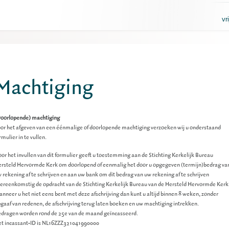
vr
g
Machtiging
oorlopende) machtiging
or het afgeven van een éénmalige of doorlopende machtiging verzoeken wij u onderstaand
rmulier in te vullen.
or het invullen van dit formulier geeft u toestemming aan de Stichting Kerkelijk Bureau
rsteld Hervormde Kerk om doorlopend of eenmalig het door u opgegeven (termijn)bedrag va
 rekening af te schrijven en aan uw bank om dit bedrag van uw rekening af te schrijven
ereenkomstig de opdracht van de Stichting Kerkelijk Bureau van de Hersteld Hervormde Kerk
nneer u het niet eens bent met deze afschrijving dan kunt u altijd binnen 8 weken, zonder
gaaf van redenen, de afschrijving terug laten boeken en uw machtiging intrekken.
dragen worden rond de 25e van de maand geïncasseerd.
t incassant-ID is NL16ZZZ321041990000