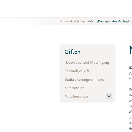
U bevindt zich hier:
HHK
›
(Doorlopende) Machtigin
Giften
(Doorlopende) Machtiging
(D
Eenmalige gift
Vo
Bankrekeningnummers
fo
commissies
Do
He
Nalatenschap
uw
ov
Wa
op
Be
He