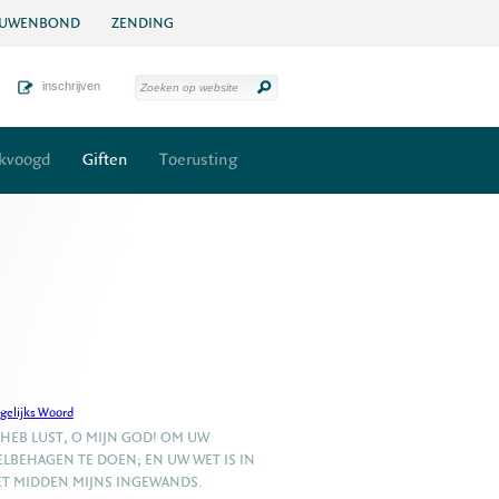
UWENBOND
ZENDING
inschrijven
kvoogd
Giften
Toerusting
gelijks Woord
 HEB LUST, O MIJN GOD! OM UW
LBEHAGEN TE DOEN; EN UW WET IS IN
T MIDDEN MIJNS INGEWANDS.