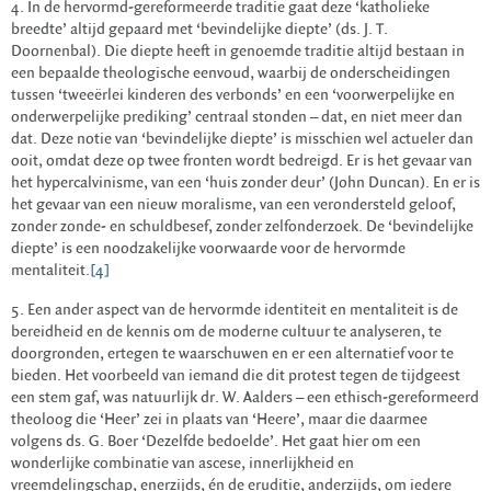
4. In de hervormd-gereformeerde traditie gaat deze ‘katholieke
breedte’ altijd gepaard met ‘bevindelijke diepte’ (ds. J. T.
Doornenbal). Die diepte heeft in genoemde traditie altijd bestaan in
een bepaalde theologische eenvoud, waarbij de onderscheidingen
tussen ‘tweeërlei kinderen des verbonds’ en een ‘voorwerpelijke en
onderwerpelijke prediking’ centraal stonden – dat, en niet meer dan
dat. Deze notie van ‘bevindelijke diepte’ is misschien wel actueler dan
ooit, omdat deze op twee fronten wordt bedreigd. Er is het gevaar van
het hypercalvinisme, van een ‘huis zonder deur’ (John Duncan). En er is
het gevaar van een nieuw moralisme, van een verondersteld geloof,
zonder zonde- en schuldbesef, zonder zelfonderzoek. De ‘bevindelijke
diepte’ is een noodzakelijke voorwaarde voor de hervormde
mentaliteit.
[4]
5. Een ander aspect van de hervormde identiteit en mentaliteit is de
bereidheid en de kennis om de moderne cultuur te analyseren, te
doorgronden, ertegen te waarschuwen en er een alternatief voor te
bieden. Het voorbeeld van iemand die dit protest tegen de tijdgeest
een stem gaf, was natuurlijk dr. W. Aalders – een ethisch-gereformeerd
theoloog die ‘Heer’ zei in plaats van ‘Heere’, maar die daarmee
volgens ds. G. Boer ‘Dezelfde bedoelde’. Het gaat hier om een
wonderlijke combinatie van ascese, innerlijkheid en
vreemdelingschap, enerzijds, én de eruditie, anderzijds, om iedere