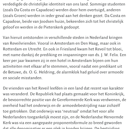
verdedigde de christelijke identiteit van ons land. Sommige studenten
(zoals Da Costa en Capadose) werden door hem overtuigd, anderen
(zoals Groen) werden in ieder geval aan het denken gezet. Da Costa en
Capadose, beide van Joodsen huize, bekeerden zich tot het christelijk
geloof en werden in de Pieterskerk gedoopt.
Van hieruit ontstonden in verschillende steden in Nederland kringen
van Reveilvrienden. Vooral in Amsterdam en Den Haag, maar ook in
Rotterdam en Utrecht. En ook in Friesland kwam het Reveil tot bloei,
met name dankzij de prediking en inspanningen van ds. J. W. Felix. Een
keer per jaar kwamen zij in een hotel in Amsterdam bijeen om hun
activiteiten met elkaar af te stemmen, vooral nadat een predikant uit
de Betuwe, ds. O. G. Heldring, de alarmklok had geluid over armoede
en sociale misstanden.
De vrienden van het Reveil leefden in een land dat recent van karakter
was veranderd. De Republiek had plaats gemaakt voor het Koninkrijk,
de bevoorrechte positie van de Gereformeerde Kerk was verdwenen, de
overheid had het onderwijs en de armoedebestrijding naar zichzelf
toe getrokken. Dat onderwijs was ‘neutraal’ omdat het voor alle
Nederlanders toegankelijk moest zijn, en de Nederlandse Hervormde
Kerk was via een aangepaste proponentsformule zo breed geworden
dat alle denominaties er een plek in konden krijgen. De bestrijding