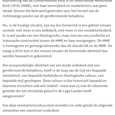
voortzetting van de Gereformeerde Kerk in de Nederlandse Hervormde
Kerk (1816) (NHK), met haar leervrijheid en modaliteiten, was geen
ideaal: bínnen die kerk werd gestreden voor het herstel van de
rechtmatige positie van de gereformeerde belijdenis.
Nu, in de huidige situatie, zijn wij dus hervormd in een geheel nieuwe
context: niet meer in een volkskerk, niet meer in een modaliteitenkerk.
Er is wel sprake van een theologische, maar niet van een juridische en
historische continuïteit tussen de HHK en haar voorgangers. De HHK
is homogener en gemarginaliseerder dan de aloude GK en de NHK. De
vraag is óf en hoe in die nieuwe situatie de hervormde identiteit kan
worden bewaard en gekoesterd.
Die oorspronkelijke identiteit van een brede volkskerk met een
gereformeerde belijdenis, heeft in de loop van de tijd een bepaalde
mentaliteit, een bepaalde kerkelijke en theologische cultuur, een
bepaalde stijl geschapen. Deze cultuur is dus historisch bepaald en
daarmee misschien ook wel relatief – maar was zij niet de schoonste
gestalte die het christelijk geloof in de Lage Landen heeft
aangenomen?
Van deze mentaliteit/cultuur/stijl vormden (in ieder geval) de volgende
elementen een essentieel onderdeel: