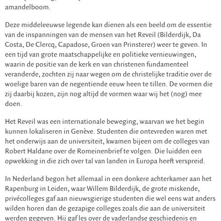
amandelboom.
Deze middeleeuwse legende kan dienen als een beeld om de essentie
van de inspanningen van de mensen van het Reveil (Bilderdijk, Da
Costa, De Clercq, Capadose, Groen van Prinsterer) weer te geven. In
een tijd van grote maatschappelijke en politieke vernieuwingen,
waarin de positie van de kerk en van christenen fundamenteel
veranderde, zochten zij naar wegen om de christelijke traditie over de
woelige baren van de negentiende eeuw heen te tillen. De vormen die
zij daarbij kozen, zijn nog altijd de vormen waar wij het (nog) mee
doen.
Het Reveil was een internationale beweging, waarvan we het begin
kunnen lokaliseren in Genève. Studenten die ontevreden waren met
het onderwijs aan de universiteit, kwamen bijeen om de colleges van
Robert Haldane over de Romeinenbrief te volgen. Die luidden een
opwekking in die zich over tal van landen in Europa heeft verspreid.
In Nederland begon het allemaal in een donkere achterkamer aan het
Rapenburg in Leiden, waar Willem Bilderdijk, de grote miskende,
privécolleges gaf aan nieuwsgierige studenten die wel eens wat anders
wilden horen dan de gezapige colleges zoals die aan de universiteit
werden gegeven. Hij gaf les over de vaderlandse geschiedenis en