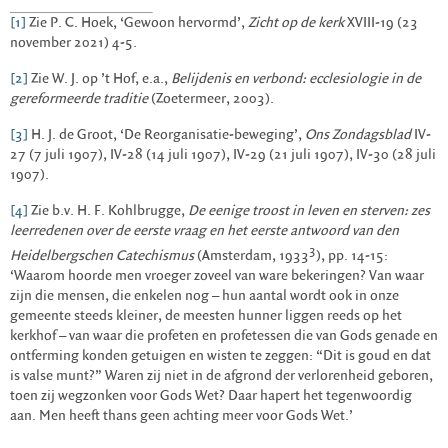
[1]
Zie P. C. Hoek, ‘Gewoon hervormd’,
Zicht op de kerk
XVIII-19 (23
november 2021) 4-5.
[2]
Zie W. J. op ’t Hof, e.a.,
Belijdenis en verbond: ecclesiologie in de
gereformeerde traditie
(Zoetermeer, 2003).
[3]
H. J. de Groot, ‘De Reorganisatie-beweging’,
Ons Zondagsblad
IV-
27 (7 juli 1907), IV-28 (14 juli 1907), IV-29 (21 juli 1907), IV-30 (28 juli
1907).
[4]
Zie b.v. H. F. Kohlbrugge,
De eenige troost in leven en sterven: zes
leerredenen over de eerste vraag en het eerste antwoord van den
3
Heidelbergschen Catechismus
(Amsterdam, 1933
), pp. 14-15:
‘Waarom hoorde men vroeger zoveel van ware bekeringen? Van waar
zijn die mensen, die enkelen nog – hun aantal wordt ook in onze
gemeente steeds kleiner, de meesten hunner liggen reeds op het
kerkhof – van waar die profeten en profetessen die van Gods genade en
ontferming konden getuigen en wisten te zeggen: “Dit is goud en dat
is valse munt?” Waren zij niet in de afgrond der verlorenheid geboren,
toen zij wegzonken voor Gods Wet? Daar hapert het tegenwoordig
aan. Men heeft thans geen achting meer voor Gods Wet.’