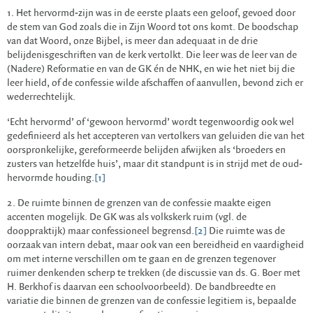
1. Het hervormd-zijn was in de eerste plaats een geloof, gevoed door
de stem van God zoals die in Zijn Woord tot ons komt. De boodschap
van dat Woord, onze Bijbel, is meer dan adequaat in de drie
belijdenisgeschriften van de kerk vertolkt. Die leer was de leer van de
(Nadere) Reformatie en van de GK én de NHK, en wie het niet bij die
leer hield, of de confessie wilde afschaffen of aanvullen, bevond zich er
wederrechtelijk.
‘Echt hervormd’ of ‘gewoon hervormd’ wordt tegenwoordig ook wel
gedefinieerd als het accepteren van vertolkers van geluiden die van het
oorspronkelijke, gereformeerde belijden afwijken als ‘broeders en
zusters van hetzelfde huis’, maar dit standpunt is in strijd met de oud-
hervormde houding.
[1]
2. De ruimte binnen de grenzen van de confessie maakte eigen
accenten mogelijk. De GK was als volkskerk ruim (vgl. de
dooppraktijk) maar confessioneel begrensd.
[2]
Die ruimte was de
oorzaak van intern debat, maar ook van een bereidheid en vaardigheid
om met interne verschillen om te gaan en de grenzen tegenover
ruimer denkenden scherp te trekken (de discussie van ds. G. Boer met
H. Berkhof is daarvan een schoolvoorbeeld). De bandbreedte en
variatie die binnen de grenzen van de confessie legitiem is, bepaalde