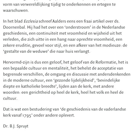
vorm van verwereldlijking tijdig te onderkennen en ertegen te
waarschuwen.
In het blad
Ecclesia
schreef Aalders eens een fraai artikel over ds.
Doornenbal. Hij had het over een ‘onderstroom’ in de Nederlandse
geschiedenis, een continuïteit met vroomheid en wijsheid uit het
verleden, die zich uitte in een hang naar oprechte vroomheid, een
zekere eruditie, gevoel voor stijl, en een afkeer van het modieuze: de
‘gestalte van de weduwe’ die naar huis verlangt.
Hervormd-zijn is dus een geloof, het geloof van de Reformatie, het is
een bepaalde cultuur en mentaliteit, het behelst de acceptatie van
begrensde verschillen, de omgang en discussie met andersdenkenden
in de moderne cultuur, een ‘gezonde lijdelijkheid’, ‘bevindelijke
diepte en katholieke breedte’, lijden aan de kerk, met andere
woorden: een gerichtheid op heel de kerk, heel het volk en heel de
cultuur.
Dat is wat een bestudering van ‘de geschiedenis van de vaderlandse
kerk vanaf 1795’ onder andere oplevert.
Dr. B.J. Spruyt