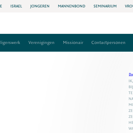
IE
ISRAEL
JONGEREN
MANNENBOND
SEMINARIUM
VRO
lligerswerk
Verenigingen
Missionair
Contactpersonen
Da
IK
BI
TE
NA
MO
ZE
ZE
HE
WA