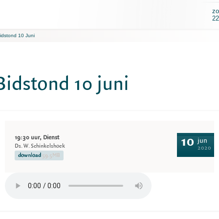
zo
22
idstond 10 Juni
Bidstond 10 juni
19:30 uur, Dienst
10
jun
Ds. W. Schinkelshoek
2020
download
59.5MB