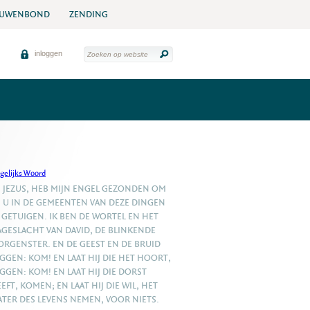
UWENBOND
ZENDING
inloggen
gelijks Woord
, JEZUS, HEB MIJN ENGEL GEZONDEN OM
J U IN DE GEMEENTEN VAN DEZE DINGEN
 GETUIGEN. IK BEN DE WORTEL EN HET
GESLACHT VAN DAVID, DE BLINKENDE
RGENSTER. EN DE GEEST EN DE BRUID
GGEN: KOM! EN LAAT HIJ DIE HET HOORT,
GGEN: KOM! EN LAAT HIJ DIE DORST
EFT, KOMEN; EN LAAT HIJ DIE WIL, HET
TER DES LEVENS NEMEN, VOOR NIETS.