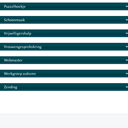
Puzzelhoekje
Schoonmaak
Vrijwilligershulp
Vrouwengesprekskring
Webmaster
Werkgroep autisme
Zending