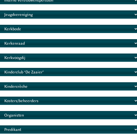
Interne vertrouwenspersoon
Jeugdvereniging
Kerkbode
Kerkenraad
Kerkvoogdij
Kinderclub ‘De Zaaier’
Kindercrèche
Kosters/beheerders
Organisten
Predikant