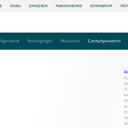
IE
ISRAEL
JONGEREN
MANNENBOND
SEMINARIUM
VRO
lligerswerk
Verenigingen
Missionair
Contactpersonen
Da
IK
BI
TE
NA
MO
ZE
ZE
HE
WA