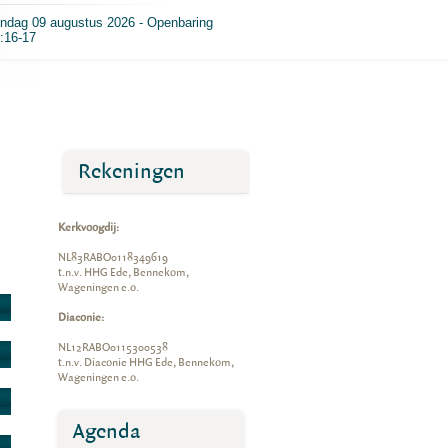
ndag 09 augustus 2026 - Openbaring
:16-17
Rekeningen
Kerkvoogdij:
NL83RABO0118349619
t.n.v. HHG Ede, Bennekom,
Wageningen e.o.
Diaconie:
NL12RABO0115300538
t.n.v. Diaconie HHG Ede, Bennekom,
Wageningen e.o.
Agenda