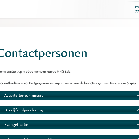
zo
22
Contactpersonen
em contact op met de mensen van de HHG Ede.
or ontbrekende contactgegevens verwijzen we u naar de besloten gemeente-app van Scipio.
Activiteitencommissie
Bedrijfshulpverlening
Evangelisatie