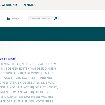
UWENBOND
ZENDING
inloggen
gelijks Woord
, JEZUS, HEB MIJN ENGEL GEZONDEN OM
J U IN DE GEMEENTEN VAN DEZE DINGEN
 GETUIGEN. IK BEN DE WORTEL EN HET
GESLACHT VAN DAVID, DE BLINKENDE
RGENSTER. EN DE GEEST EN DE BRUID
GGEN: KOM! EN LAAT HIJ DIE HET HOORT,
GGEN: KOM! EN LAAT HIJ DIE DORST
EFT, KOMEN; EN LAAT HIJ DIE WIL, HET
TER DES LEVENS NEMEN, VOOR NIETS.