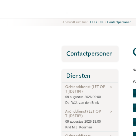
U bevindt zich hier:
HHG Ede
›
Contactpersonen
Contactpersonen
Ne
Diensten
Vo
Ochtenddienst (LET OP
TIJDSTIP!)
09 augustus 2026 09:00
Ds. W.J. van den Brink
Avonddienst (LET OP
TIJDSTIP!)
09 augustus 2026 19:00
Knd M.J. Kooiman
Ochtenddienst