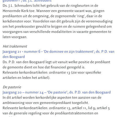
gebleven??'; ds. J.L. Schreuders
Ds. J.L. Schreuders licht het gebruik van de ringbeurten in de
Hervormde Kerk toe. Wanneer een gemeente vacant was, gingen
predikanten uit de omgeving, de zogenoemde 'ring', daar in de
kerkdiensten voor. Voordelen van dit gebruik zijn de vereenvoudiging
om het preekrooster gevuld te krijgen en de ruimere gelegenheid om
voorgangers van verschillende modaliteiten in vacante gemeenten te
laten voorgaan.
Het traktement
Jaargang 21 - nummer 6 - 'De dominee en zijn traktement'; ds. P.D. van
den Boogaard
Ds. P.D. van den Boogaard legt uit vanuit welke positie de predikant
de gemeente dient en hoe dat financieel geregeld is.
Relevante kerkordeartikelen: ordinantie 13 (zie voor specifieke
artikelen en leden het artikel).
De pastorie
Jaargang 20 – nummer 24 – ‘De pastorie’; ds. P.D. van den Boogaard
In dit artikel worden kerkordelijke aspecten ten aanzien van de
ambtswoning voor een gemeentepredikant toegelicht.
Relevante kerkordeartikelen: ordinantie 13, artikel 11, lid 9; artikel 5
van de generale regeling voor de predikantstraktementen en