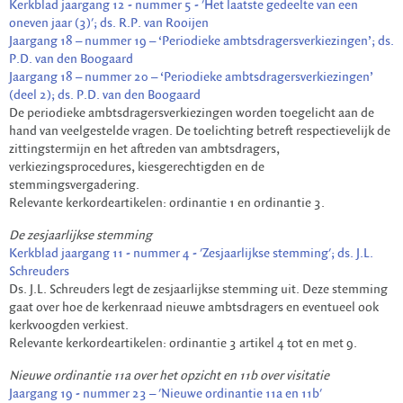
Kerkblad jaargang 12 - nummer 5 - 'Het laatste gedeelte van een
oneven jaar (3)'; ds. R.P. van Rooijen
Jaargang 18 – nummer 19 – ‘Periodieke ambtsdragersverkiezingen’; ds.
P.D. van den Boogaard
Jaargang 18 – nummer 20 – ‘Periodieke ambtsdragersverkiezingen’
(deel 2); ds. P.D. van den Boogaard
De periodieke ambtsdragersverkiezingen worden toegelicht aan de
hand van veelgestelde vragen. De toelichting betreft respectievelijk de
zittingstermijn en het aftreden van ambtsdragers,
verkiezingsprocedures, kiesgerechtigden en de
stemmingsvergadering.
Relevante kerkordeartikelen: ordinantie 1 en ordinantie 3.
De zesjaarlijkse stemming
Kerkblad jaargang 11 - nummer 4 - 'Zesjaarlijkse stemming'; ds. J.L.
Schreuders
Ds. J.L. Schreuders legt de zesjaarlijkse stemming uit. Deze stemming
gaat over hoe de kerkenraad nieuwe ambtsdragers en eventueel ook
kerkvoogden verkiest.
Relevante kerkordeartikelen: ordinantie 3 artikel 4 tot en met 9.
Nieuwe ordinantie 11a over het opzicht en 11b over visitatie
Jaargang 19 - nummer 23 – 'Nieuwe ordinantie 11a en 11b'