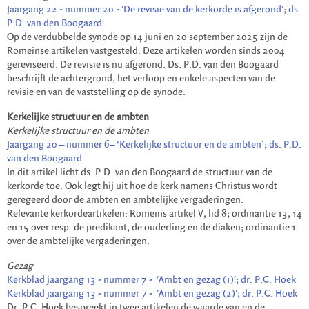
Jaargang 22 - nummer 20 - 'De revisie van de kerkorde is afgerond'; ds.
P.D. van den Boogaard
Op de verdubbelde synode op 14 juni en 20 september 2025 zijn de
Romeinse artikelen vastgesteld. Deze artikelen worden sinds 2004
gereviseerd. De revisie is nu afgerond. Ds. P.D. van den Boogaard
beschrijft de achtergrond, het verloop en enkele aspecten van de
revisie en van de vaststelling op de synode.
Kerkelijke structuur en de ambten
Kerkelijke structuur en de ambten
Jaargang 20 – nummer 6– ‘Kerkelijke structuur en de ambten’; ds. P.D.
van den Boogaard
In dit artikel licht ds. P.D. van den Boogaard de structuur van de
kerkorde toe. Ook legt hij uit hoe de kerk namens Christus wordt
geregeerd door de ambten en ambtelijke vergaderingen.
Relevante kerkordeartikelen: Romeins artikel V, lid 8; ordinantie 13, 14
en 15 over resp. de predikant, de ouderling en de diaken; ordinantie 1
over de ambtelijke vergaderingen.
Gezag
Kerkblad jaargang 13 - nummer 7 - 'Ambt en gezag (1)'; dr. P.C. Hoek
Kerkblad jaargang 13 - nummer 7 - 'Ambt en gezag (2)'; dr. P.C. Hoek
Dr. P.C. Hoek bespreekt in twee artikelen de waarde van en de