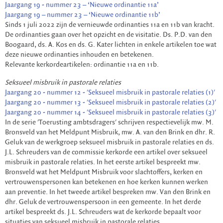
Jaargang 19 - nummer 23 – ‘Nieuwe ordinantie 11a’
Jaargang 19 – nummer 23 – ‘Nieuwe ordinantie 11b’
Sinds 1 juli 2022 zijn de vernieuwde ordinanties 11a en 11b van kracht.
De ordinanties gaan over het opzicht en de visitatie. Ds. P.D. van den
Boogaard, ds. A. Kos en ds. G. Kater lichten in enkele artikelen toe wat
deze nieuwe ordinanties inhouden en betekenen.
Relevante kerkordeartikelen: ordinantie 11a en 11b.
Seksueel misbruik in pastorale relaties
Jaargang 20 - nummer 12 - 'Seksueel misbruik in pastorale relaties (1)'
Jaargang 20 - nummer 13 - 'Seksueel misbruik in pastorale relaties (2)'
Jaargang 20 - nummer 14 - 'Seksueel misbruik in pastorale relaties (3)'
In de serie 'Toerusting ambtsdragers' schrijven respectievelijk mw. M.
Bronsveld van het Meldpunt Misbruik, mw. A. van den Brink en dhr. R.
Geluk van de werkgroep seksueel misbruik in pastorale relaties en ds.
J.L. Schreuders van de commissie kerkorde een artikel over seksueel
misbruik in pastorale relaties. In het eerste artikel bespreekt mw.
Bronsveld wat het Meldpunt Misbruik voor slachtoffers, kerken en
vertrouwenspersonen kan betekenen en hoe kerken kunnen werken
aan preventie. In het tweede artikel bespreken mw. Van den Brink en
dhr. Geluk de vertrouwenspersoon in een gemeente. In het derde
artikel bespreekt ds. J.L. Schreuders wat de kerkorde bepaalt voor
situaties van seksueel misbruik in pastorale relaties.