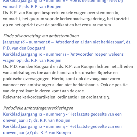
Kerkblad jaargang 12 - nummer 8 - 'Hoe is de stemming? Niet bij
volmacht!'; ds. R.P. van Rooijen
Ds. R.P. van Rooijen bespreekt enkele vragen over stemmen bij
volmacht, het quorum voor de kerkenraadsvergadering, het toezicht
op en het opzicht over de predikant en het censura morum.
Einde of voorzetting van ambtstermijnen
Jaargang 18 – nummer 26 – ‘Aftredend en al dan niet herkiesbaar’; ds.
P.D. van den Boogaard
Kerkblad jaargang 10 - nummer 11 - 'Antwoorden roepen weleens
vragen op'; ds. R.P. van Rooijen
Ds. P.D. van den Boogaard en ds. R.P. van Rooijen lichten het aftreden
van ambtsdragers toe aan de hand van historische, Bijbelse en
praktische overwegingen. Hierbij komt ook de vraag naar voren
wanneer een ambtsdrager al dan niet herkiesbaar is. Ook de positie
van de predikant in dezen komt aan de orde.
Relevante kerkordeartikelen: ordinantie 1 en ordinantie 3.
Periodieke ambtsdragersverkiezingen
Kerkblad jaargang 12 - nummer 3 - 'Het laatste gedeelte van een
oneven jaar (1)'; ds. R.P. van Rooijen
Kerkblad jaargang 12 - nummer 4 - 'Het laatste gedeelte van een
oneven jaar (2)'; ds. R.P. van Rooijen