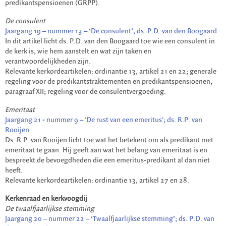
predikantspensioenen (GRPP).
De consulent
Jaargang 19 – nummer 13 – ‘De consulent’; ds. P.D. van den Boogaard
In dit artikel licht ds. P.D. van den Boogaard toe wie een consulent in
de kerk is, wie hem aanstelt en wat zijn taken en
verantwoordelijkheden zijn.
Relevante kerkordeartikelen: ordinantie 13, artikel 21 en 22; generale
regeling voor de predikantstraktementen en predikantspensioenen,
paragraaf XII; regeling voor de consulentvergoeding.
Emeritaat
Jaargang 21 - nummer 9 – 'De rust van een emeritus'; ds. R.P. van
Rooijen
Ds. R.P. van Rooijen licht toe wat het betekent om als predikant met
emeritaat te gaan. Hij geeft aan wat het belang van emeritaat is en
bespreekt de bevoegdheden die een emeritus-predikant al dan niet
heeft.
Relevante kerkordeartikelen: ordinantie 13, artikel 27 en 28.
Kerkenraad en kerkvoogdij
De twaalfjaarlijkse stemming
Jaargang 20 – nummer 22 – ‘Twaalfjaarlijkse stemming’; ds. P.D. van