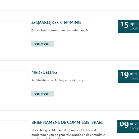
15
ZESJAARLIJKSE STEMMING
apr
2026
Zesjaarlijke stemming in november 2026
lees meer
19
MEDEDELING
mei
2025
Rectificatie advertentie jaarboek 2024
lees meer
09
BRIEF NAMENS DE COMMISSIE ISRAËL
nov
2024
N.a.v. het geweld in Amsterdam heeft het breed
moderamen van de generale synode en de commissie