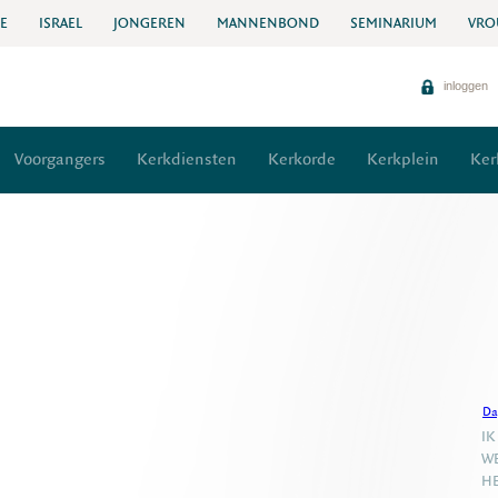
IE
ISRAEL
JONGEREN
MANNENBOND
SEMINARIUM
VRO
inloggen
Voorgangers
Kerkdiensten
Kerkorde
Kerkplein
Ker
Da
IK
WE
HE