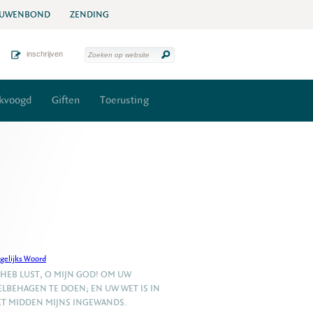
UWENBOND
ZENDING
inschrijven
kvoogd
Giften
Toerusting
gelijks Woord
 HEB LUST, O MIJN GOD! OM UW
LBEHAGEN TE DOEN; EN UW WET IS IN
T MIDDEN MIJNS INGEWANDS.