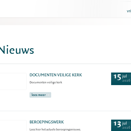
vr
Nieuws
15
DOCUMENTEN VEILIGE KERK
jul
2026
Documenten veilige kerk
lees meer
13
BEROEPINGSWERK
jul
2026
Lees hier het actuele beroepingsnieuws.