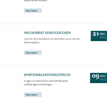
Israël van de Hersteld...
lees meer
21
NIEUWSBRIEF KERKVOOGDIJEN
dec
2023
Lees hier de nieuwsbrief van december 2023 voor de
kerkvoogdijen
lees meer
09
AMBTSDRAGERSVERKIEZINGEN
nov
2023
Vragen en antwoorden met betrekking tot
ambtsdragersverkiezingen
lees meer