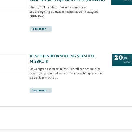
MAATSCHAPPELIJK VASTGOED (DUMAVA)
2022
Hierbij treft u nadere informatie aan over de
susidieregeling duurzaam maatschappelijk vastgoed
(DUMAVA).
lees meer
20
KLACHTENBEHANDELING SEKSUEEL
jul
MISBRUIK
2021
De werkgroep seksueel misbruik heeft een eenvoudige
beschrijving gemaakt van de interne klachtenprocedure
als een klacht wordt...
lees meer