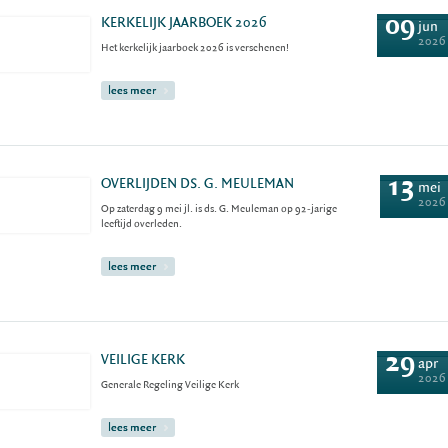
09
KERKELIJK JAARBOEK 2026
jun
2026
Het kerkelijk jaarboek 2026 is verschenen!
lees meer
13
OVERLIJDEN DS. G. MEULEMAN
mei
2026
Op zaterdag 9 mei jl. is ds. G. Meuleman op 92-jarige
leeftijd overleden.
lees meer
29
VEILIGE KERK
apr
2026
Generale Regeling Veilige Kerk
lees meer