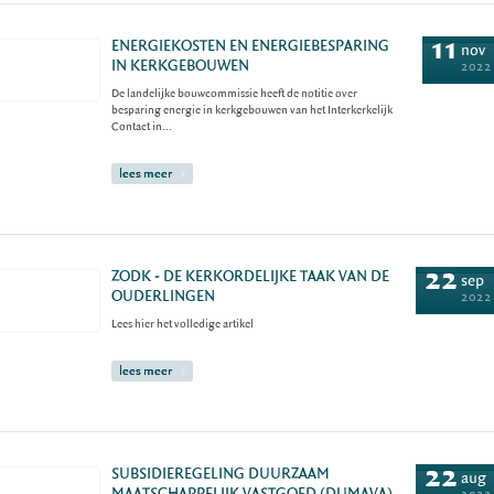
11
ENERGIEKOSTEN EN ENERGIEBESPARING
nov
IN KERKGEBOUWEN
2022
De landelijke bouwcommissie heeft de notitie over
besparing energie in kerkgebouwen van het Interkerkelijk
Contact in...
lees meer
22
ZODK - DE KERKORDELIJKE TAAK VAN DE
sep
OUDERLINGEN
2022
Lees hier het volledige artikel
lees meer
22
SUBSIDIEREGELING DUURZAAM
aug