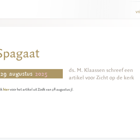
vr
Spagaat
ds. M. Klaassen schreef een
29
augustus
2025
artikel voor Zicht op de kerk
ik
hier
voor het artikel uit Zodk van 28 augustus jl.