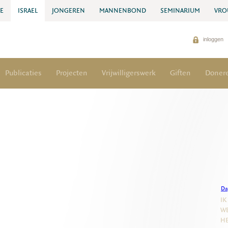
IE
ISRAEL
JONGEREN
MANNENBOND
SEMINARIUM
VRO
inloggen
Publicaties
Projecten
Vrijwilligerswerk
Giften
Doner
Da
IK
WE
HE