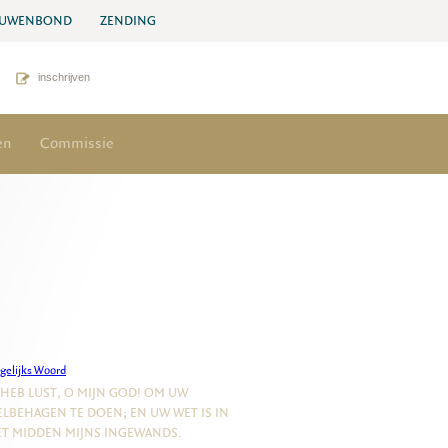
UWENBOND
ZENDING
inschrijven
en
Commissie
gelijks Woord
 HEB LUST, O MIJN GOD! OM UW
LBEHAGEN TE DOEN; EN UW WET IS IN
T MIDDEN MIJNS INGEWANDS.