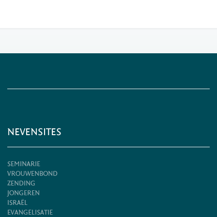
NEVENSITES
SEMINARIE
VROUWENBOND
ZENDING
JONGEREN
ISRAËL
EVANGELISATIE