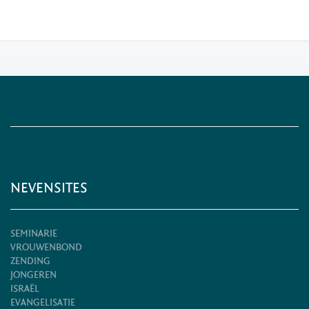
NEVENSITES
SEMINARIE
VROUWENBOND
ZENDING
JONGEREN
ISRAËL
EVANGELISATIE