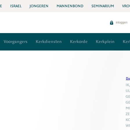
IE
ISRAEL
JONGEREN
MANNENBOND
SEMINARIUM
VRO
inloggen
Voorgangers
Kerkdiensten
Kerkorde
Kerkplein
Ker
Da
IK
UL
GE
GE
MO
ZE
KO
WI