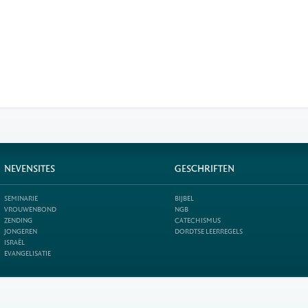
NEVENSITES
GESCHRIFTEN
SEMINARIE
BIJBEL
VROUWENBOND
NGB
ZENDING
CATECHISMUS
JONGEREN
DORDTSE LEERREGELS
ISRAËL
EVANGELISATIE