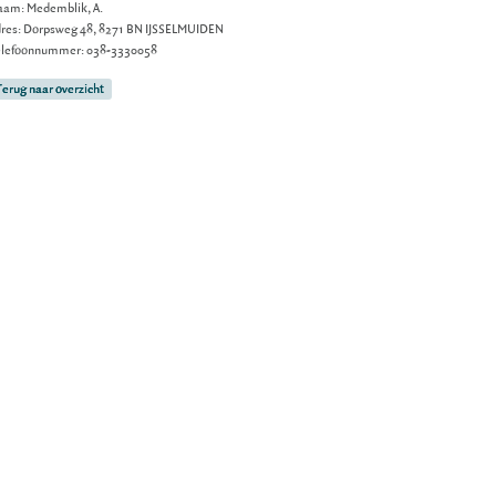
am: Medemblik, A.
res: Dorpsweg 48, 8271 BN IJSSELMUIDEN
elefoonnummer: 038-3330058
Terug naar overzicht