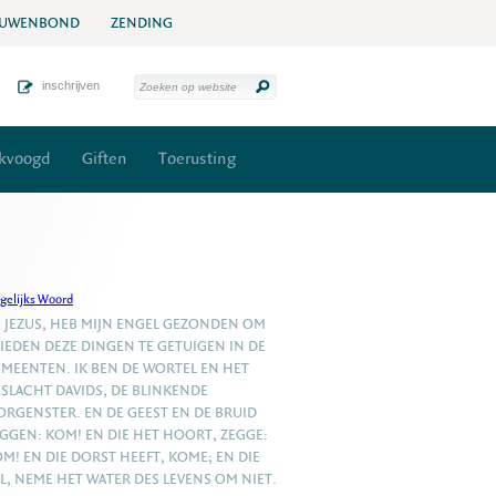
UWENBOND
ZENDING
inschrijven
kvoogd
Giften
Toerusting
gelijks Woord
, JEZUS, HEB MIJN ENGEL GEZONDEN OM
IEDEN DEZE DINGEN TE GETUIGEN IN DE
MEENTEN. IK BEN DE WORTEL EN HET
SLACHT DAVIDS, DE BLINKENDE
RGENSTER. EN DE GEEST EN DE BRUID
GGEN: KOM! EN DIE HET HOORT, ZEGGE:
M! EN DIE DORST HEEFT, KOME; EN DIE
L, NEME HET WATER DES LEVENS OM NIET.