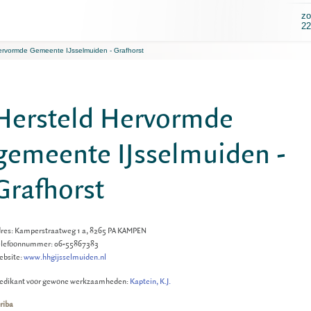
zo
22
ervormde Gemeente IJsselmuiden - Grafhorst
Hersteld Hervormde
gemeente IJsselmuiden -
Grafhorst
res: Kamperstraatweg 1 a, 8265 PA KAMPEN
elefoonnummer: 06-55867383
ebsite:
www.hhgijsselmuiden.nl
edikant voor gewone werkzaamheden:
Kaptein, K.J.
riba