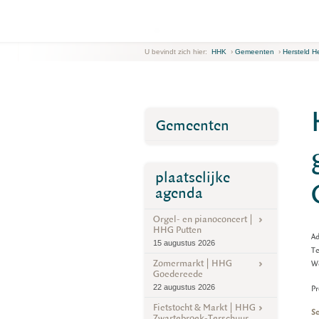
U bevindt zich hier:
HHK
›
Gemeenten
›
Hersteld H
Gemeenten
plaatselijke
agenda
Orgel- en pianoconcert |
HHG Putten
Ad
15 augustus 2026
T
Zomermarkt | HHG
W
Goedereede
22 augustus 2026
Pr
Fietstocht & Markt | HHG
Sc
Zwartebroek-Terschuur