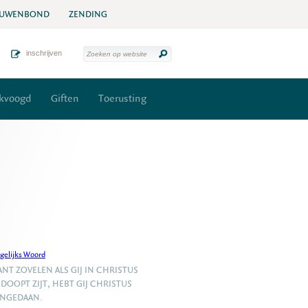
UWENBOND
ZENDING
inschrijven
kvoogd
Giften
Toerusting
gelijks Woord
NT ZOVELEN ALS GIJ IN CHRISTUS
DOOPT ZIJT, HEBT GIJ CHRISTUS
ANGEDAAN.