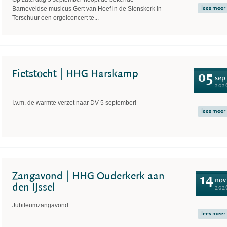
lees meer
Barneveldse musicus Gert van Hoef in de Sionskerk in
Terschuur een orgelconcert te...
Fietstocht | HHG Harskamp
05
sep
202
I.v.m. de warmte verzet naar DV 5 september!
lees meer
Zangavond | HHG Ouderkerk aan
14
nov
den IJssel
202
Jubileumzangavond
lees meer