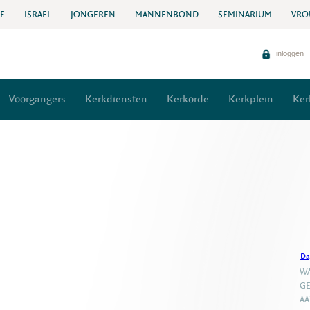
IE
ISRAEL
JONGEREN
MANNENBOND
SEMINARIUM
VRO
inloggen
Voorgangers
Kerkdiensten
Kerkorde
Kerkplein
Ker
Da
WA
GE
A