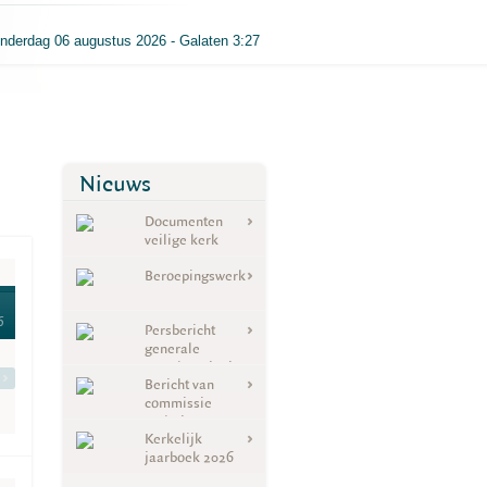
nderdag 06 augustus 2026 - Galaten 3:27
Nieuws
Documenten
veilige kerk
Beroepingswerk
6
Persbericht
generale
synode 19 juni
Bericht van
2026
commissie
toelating
Kerkelijk
jaarboek 2026