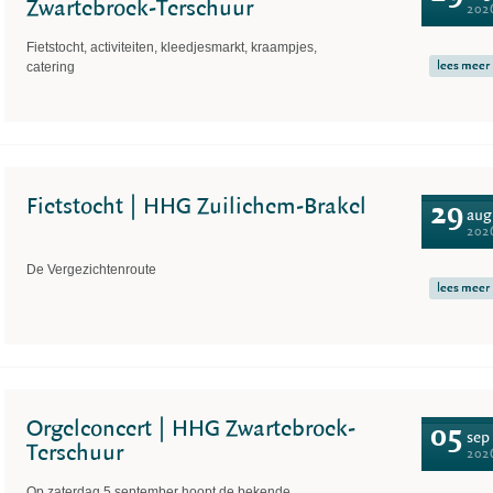
Zwartebroek-Terschuur
202
Fietstocht, activiteiten, kleedjesmarkt, kraampjes,
lees meer
catering
Fietstocht | HHG Zuilichem-Brakel
29
aug
202
De Vergezichtenroute
lees meer
Orgelconcert | HHG Zwartebroek-
05
sep
Terschuur
202
Op zaterdag 5 september hoopt de bekende