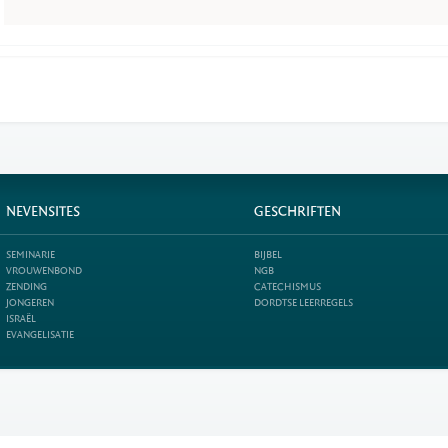
NEVENSITES
GESCHRIFTEN
SEMINARIE
BIJBEL
VROUWENBOND
NGB
ZENDING
CATECHISMUS
JONGEREN
DORDTSE LEERREGELS
ISRAËL
EVANGELISATIE