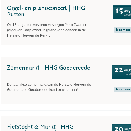
Orgel- en pianoconcert | HHG
15
aug
Putten
202
Op 15 augustus verzoren verzorgen Jaap Zwart sr.
lees meer
(orgel) en Jaap Zwart Jr. (piano) een concert in de
Hersteld Hervormde Kerk...
Zomermarkt | HHG Goedereede
22
aug
202
De jaarlijkse zomermarkt van de Hersteld Hervormde
lees meer
Gemeente te Goedereede komt er weer aan!
Fietstocht & Markt | HHG
29
aug